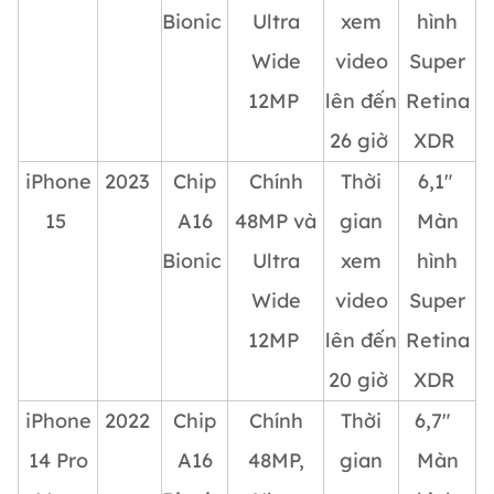
Bionic
Ultra
xem
hình
Wide
video
Super
12MP
lên đến
Retina
26 giờ
XDR
iPhone
2023
Chip
Chính
Thời
6,1″
15
A16
48MP và
gian
Màn
Bionic
Ultra
xem
hình
Wide
video
Super
12MP
lên đến
Retina
20 giờ
XDR
iPhone
2022
Chip
Chính
Thời
6,7″
14 Pro
A16
48MP,
gian
Màn