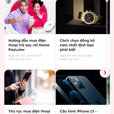
Hướng dẫn mua điện
Cách chọn đồng hồ
C
thoại trả sau với Home
nam nhất định bạn
g
PayLater
phải biết
c
Ngày kết thúc
10/01/2024
Ngày kết thúc
29/11/2023
Ng
1.203.456
lượt xem
28.328
lượt xem
29
Thủ tục mua điện thoại
Cấu hình iPhone 13 -
C