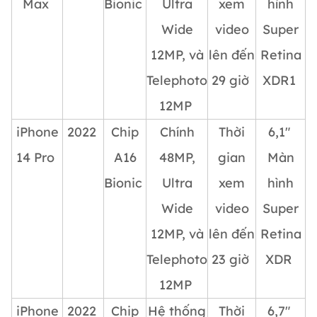
Max
Bionic
Ultra
xem
hình
Wide
video
Super
12MP, và
lên đến
Retina
Telephoto
29 giờ
XDR1
12MP
iPhone
2022
Chip
Chính
Thời
6,1″
14 Pro
A16
48MP,
gian
Màn
Bionic
Ultra
xem
hình
Wide
video
Super
12MP, và
lên đến
Retina
Telephoto
23 giờ
XDR
12MP
iPhone
2022
Chip
Hệ thống
Thời
6,7″