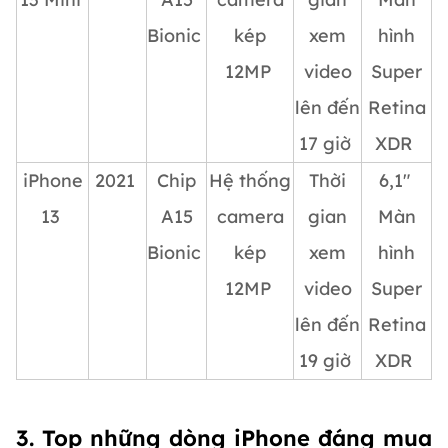
Bionic
kép
xem
hình
12MP
video
Super
lên đến
Retina
17 giờ
XDR
iPhone
2021
Chip
Hệ thống
Thời
6,1″
13
A15
camera
gian
Màn
Bionic
kép
xem
hình
12MP
video
Super
lên đến
Retina
19 giờ
XDR
3. Top những dòng iPhone đáng mua