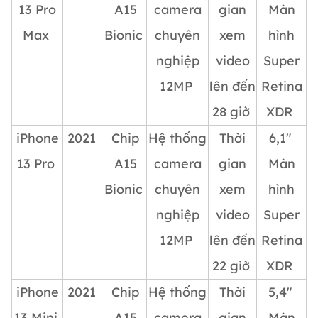
13 Pro
A15
camera
gian
Màn
Max
Bionic
chuyên
xem
hình
nghiệp
video
Super
12MP
lên đến
Retina
28 giờ
XDR
iPhone
2021
Chip
Hệ thống
Thời
6,1″
13 Pro
A15
camera
gian
Màn
Bionic
chuyên
xem
hình
nghiệp
video
Super
12MP
lên đến
Retina
22 giờ
XDR
iPhone
2021
Chip
Hệ thống
Thời
5,4″
13 Mini
A15
camera
gian
Màn