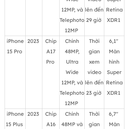
12MP, và
lên đến
Retina
Telephoto
29 giờ
XDR1
12MP
iPhone
2023
Chip
Chính
Thời
6,1″
15 Pro
A17
48MP,
gian
Màn
Pro
Ultra
xem
hình
Wide
video
Super
12MP, và
lên đến
Retina
Telephoto
23 giờ
XDR1
12MP
iPhone
2023
Chip
Chính
Thời
6,7″
15 Plus
A16
48MP và
gian
Màn