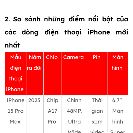
2. So sánh những điểm nổi bật của
các dòng điện thoại iPhone mới
nhất
Mẫu
Năm
Chip
Camera
Pin
Màn
điện
ra đời
hình
thoại
iPhone
iPhone
2023
Chip
Chính
Thời
6,7″
15 Pro
A17
48MP,
gian
Màn
Max
Pro
Ultra
xem
hình
Wide
video
Super