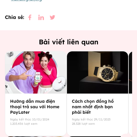
Chia sẻ:
Bài viết liên quan
Hướng dẫn mua điện
Cách chọn đồng hồ
C
thoại trả sau với Home
nam nhất định bạn
g
PayLater
phải biết
c
Ngày kết thúc
10/01/2024
Ngày kết thúc
29/11/2023
Ng
1.203.456
lượt xem
28.328
lượt xem
29