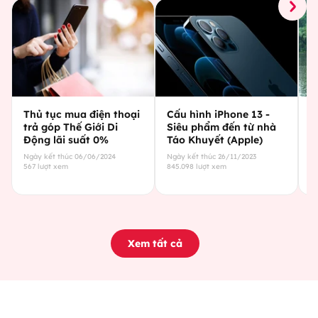
Thủ tục mua điện thoại
Cấu hình iPhone 13 -
C
trả góp Thế Giới Di
Siêu phẩm đến từ nhà
Đ
Động lãi suất 0%
Táo Khuyết (Apple)
t
Ngày kết thúc
06/06/2024
Ngày kết thúc
26/11/2023
Ng
567
lượt xem
845.098
lượt xem
43
Xem tất cả