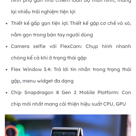
hình phụ gần như chiếm toàn bộ màn hình, mang
lại nhiều trải nghiệm tiện lợi
Thiết kế gấp gọn tiện lợi: Thiết kế gập cơ chế vỏ sò,
nằm gọn trong bàn tay người dùng
Camera selfie với FlexCam: Chụp hình nhanh
chóng kể cả khi ở trạng thái gập
Flex Window 3.4: Trả lời tin nhắn trong trạng thái
gập, menu widget đa dạng
Chip Snapdragon 8 Gen 2 Mobile Platform: Con
chip mới nhất mang cải thiện hiệu suất CPU, GPU