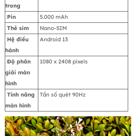
trong
Pin
5.000 mAh
Thẻ sim
Nano-SIM
Hệ điều
Android 13
hành
Độ phân
1080 x 2408 pixels
giải màn
hình
Tính năng
Tần số quét 90Hz
màn hình