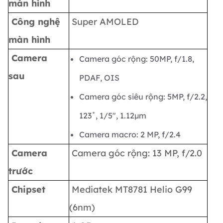
màn hình
Công nghệ
Super AMOLED
màn hình
Camera
Camera góc rộng: 50MP, f/1.8,
sau
PDAF, OIS
Camera góc siêu rộng: 5MP, f/2.2,
123˚, 1/5", 1.12µm
Camera macro: 2 MP, f/2.4
Camera
Camera góc rộng: 13 MP, f/2.0
trước
Chipset
Mediatek MT8781 Helio G99
(6nm)