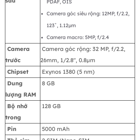
sau
PDAF, OIS
Camera góc siêu rộng: 12MP, f/2.2,
123˚, 1.12µm
Camera macro: 5MP, f/2.4
Camera
Camera góc rộng: 32 MP, f/2.2,
trước
26mm, 1/2.8", 0.8µm
Chipset
Exynos 1380 (5 nm)
Dung
8 GB
lượng RAM
Bộ nhớ
128 GB
trong
Pin
5000 mAh