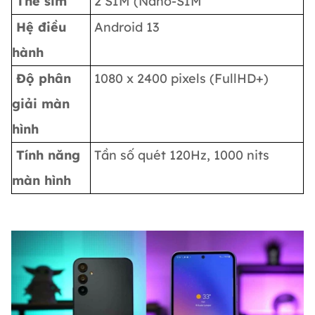
Thẻ sim
2 SIM (Nano-SIM
Hệ điều
Android 13
hành
Độ phân
1080 x 2400 pixels (FullHD+)
giải màn
hình
Tính năng
Tần số quét 120Hz, 1000 nits
màn hình