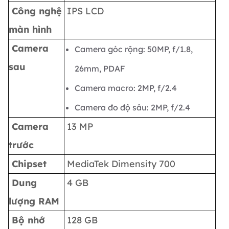
Công nghệ
IPS LCD
màn hình
Camera
Camera góc rộng: 50MP, f/1.8,
sau
26mm, PDAF
Camera macro: 2MP, f/2.4
Camera đo độ sâu: 2MP, f/2.4
Camera
13 MP
trước
Chipset
MediaTek Dimensity 700
Dung
4 GB
lượng RAM
Bộ nhớ
128 GB