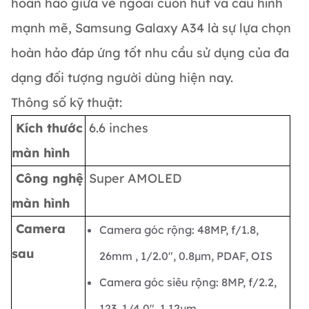
hoàn hảo giữa vẻ ngoài cuốn hút và cấu hình
mạnh mẽ, Samsung Galaxy A34 là sự lựa chọn
hoàn hảo đáp ứng tốt nhu cầu sử dụng của đa
dạng đối tượng người dùng hiện nay.
Thông số kỹ thuật:
Kích thước
6.6 inches
màn hình
Công nghệ
Super AMOLED
màn hình
Camera
Camera góc rộng: 48MP, f/1.8,
sau
26mm , 1/2.0", 0.8µm, PDAF, OIS
Camera góc siêu rộng: 8MP, f/2.2,
123, 1/4.0", 1.12µm