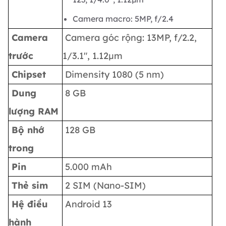
Camera macro: 5MP, f/2.4
Camera
Camera góc rộng: 13MP, f/2.2,
trước
1/3.1", 1.12µm
Chipset
Dimensity 1080 (5 nm)
Dung
8 GB
lượng RAM
Bộ nhớ
128 GB
trong
Pin
5.000 mAh
Thẻ sim
2 SIM (Nano-SIM)
Hệ điều
Android 13
hành