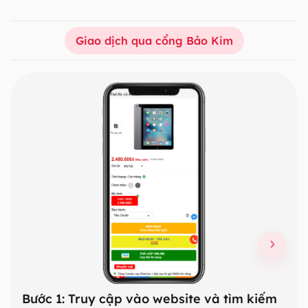
Giao dịch qua cổng Bảo Kim
Slide 1 of 3
Bước 1: Truy cập vào website và tìm kiếm
Bướ