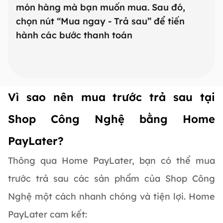
món hàng mà bạn muốn mua. Sau đó,
năn
chọn nút “Mua ngay - Trả sau” để tiến
thố
hành các bước thanh toán
gói
Vì sao nên mua trước trả sau tại
Shop Công Nghệ bằng Home
PayLater?
Thông qua Home PayLater, bạn có thể mua
trước trả sau các sản phẩm của Shop Công
Nghệ một cách nhanh chóng và tiện lợi. Home
PayLater cam kết: