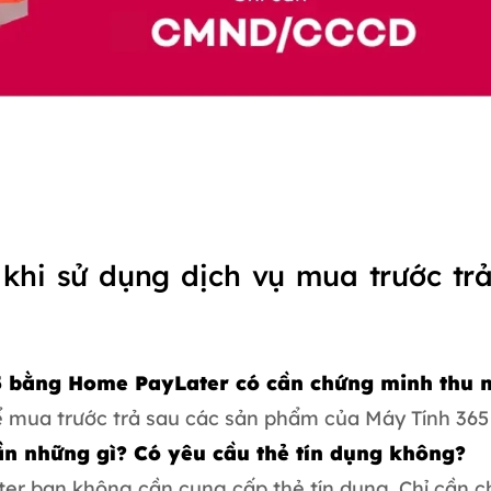
khi sử dụng dịch vụ mua trước tr
65 bằng Home PayLater có cần chứng minh thu
 mua trước trả sau các sản phẩm của Máy Tính 36
n những gì? Có yêu cầu thẻ tín dụng không?
er bạn không cần cung cấp thẻ tín dụng. Chỉ cần