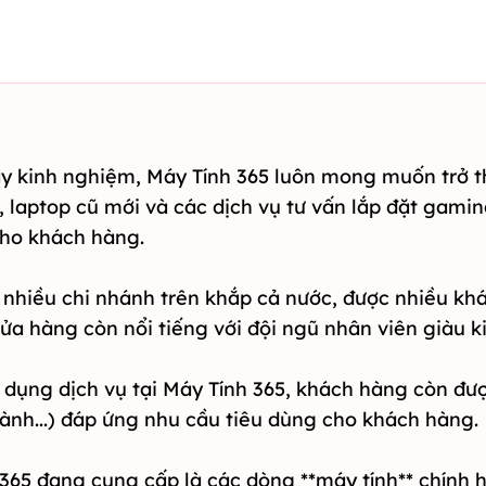
dày kinh nghiệm, Máy Tính 365 luôn mong muốn trở
laptop cũ mới và các dịch vụ tư vấn lắp đặt gamin
cho khách hàng.
 nhiều chi nhánh trên khắp cả nước, được nhiều kh
cửa hàng còn nổi tiếng với đội ngũ nhân viên giàu 
 dụng dịch vụ tại Máy Tính 365, khách hàng còn đư
ành...) đáp ứng nhu cầu tiêu dùng cho khách hàng.
65 đang cung cấp là các dòng **máy tính** chính h