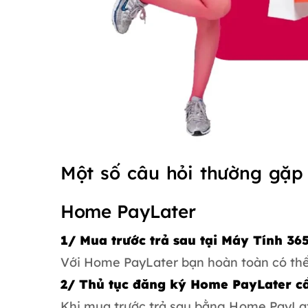
Một số câu hỏi thường gặp 
Home PayLater
1/ Mua trước trả sau tại Máy Tính 3
Với Home PayLater bạn hoàn toàn có thể
2/ Thủ tục đăng ký Home PayLater cầ
Khi mua trước trả sau bằng Home PayLat