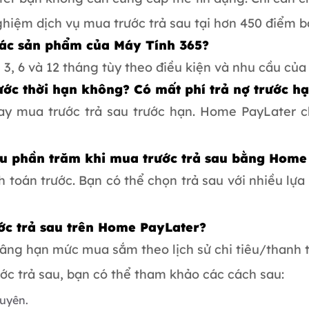
nghiệm dịch vụ mua trước trả sau tại hơn 450 điểm b
các sản phẩm của Máy Tính 365?
 3, 6 và 12 tháng tùy theo điều kiện và nhu cầu của
ước thời hạn không? Có mất phí trả nợ trước h
ay mua trước trả sau trước hạn. Home PayLater 
iêu phần trăm khi mua trước trả sau bằng Home
toán trước. Bạn có thể chọn trả sau với nhiều lựa
ớc trả sau trên Home PayLater?
âng hạn mức mua sắm theo lịch sử chi tiêu/thanh 
c trả sau, bạn có thể tham khảo các cách sau:
xuyên.