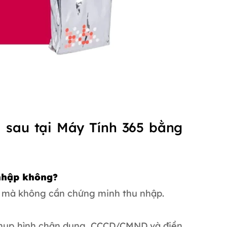
ả sau tại Máy Tính 365 bằng
 nhập không?
5 mà không cần chứng minh thu nhập.
 chụp hình chân dung, CCCD/CMND và điền