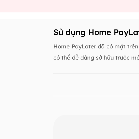
Sử dụng Home PayLate
Home PayLater đã có mặt trên 
có thể dễ dàng sở hữu trước mó
Slide 1 of 3