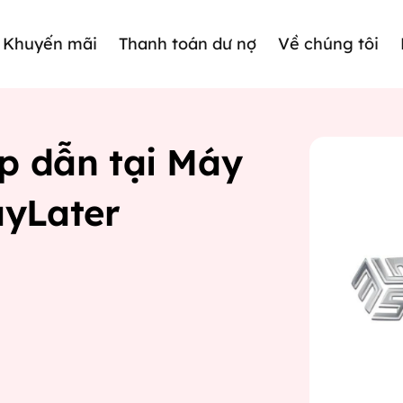
Khuyến mãi
Thanh toán dư nợ
Về chúng tôi
ấp dẫn tại Máy
ayLater