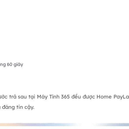
ong 60 giây
ớc trả sau tại Máy Tính 365 đều được Home PayLa
đáng tin cậy.