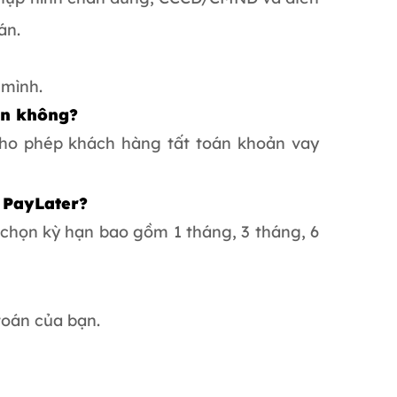
án.
 mình.
ạn không?
cho phép khách hàng tất toán khoản vay
 PayLater?
 chọn kỳ hạn bao gồm 1 tháng, 3 tháng, 6
toán của bạn.