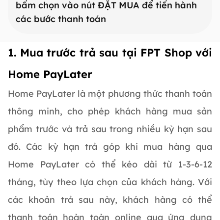
bấm chọn vào nút ĐẶT MUA để tiến hành
Pay
các bước thanh toán
1. Mua trước trả sau tại FPT Shop với
Home PayLater
Home PayLater là một phương thức thanh toán
thông minh, cho phép khách hàng mua sản
phẩm trước và trả sau trong nhiều kỳ hạn sau
đó. Các kỳ hạn trả góp khi mua hàng qua
Home PayLater có thể kéo dài từ 1-3-6-12
tháng, tùy theo lựa chọn của khách hàng. Với
các khoản trả sau này, khách hàng có thể
thanh toán hoàn toàn online qua ứng dụng