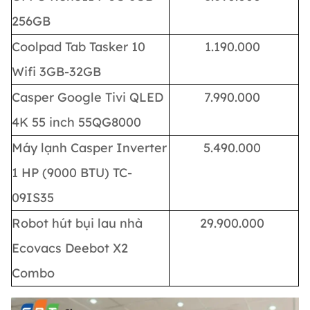
256GB
Coolpad Tab Tasker 10
1.190.000
Wifi 3GB-32GB
Casper Google Tivi QLED
7.990.000
4K 55 inch 55QG8000
Máy lạnh Casper Inverter
5.490.000
1 HP (9000 BTU) TC-
09IS35
Robot hút bụi lau nhà
29.900.000
Ecovacs Deebot X2
Combo