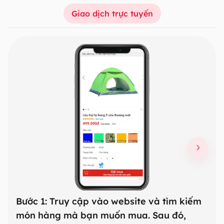
Giao dịch trực tuyến
Slide 1 of 3
Bước 1: Truy cập vào website và tìm kiếm
Bướ
món hàng mà bạn muốn mua. Sau đó,
trư