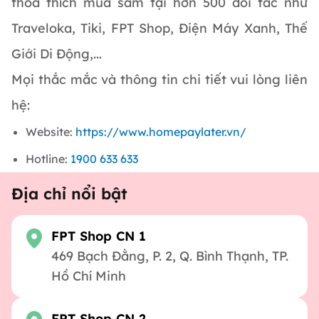
thỏa thích mua sắm tại hơn 500 đối tác như
Traveloka, Tiki, FPT Shop, Điện Máy Xanh, Thế
Giới Di Động,...
Mọi thắc mắc và thông tin chi tiết vui lòng liên
hệ:
Website:
https://www.homepaylater.vn/
Hotline:
1900 633 633
Địa chỉ nổi bật
FPT Shop CN 1
469 Bạch Đằng, P. 2, Q. Bình Thạnh, TP.
Hồ Chí Minh
FPT Shop CN 2