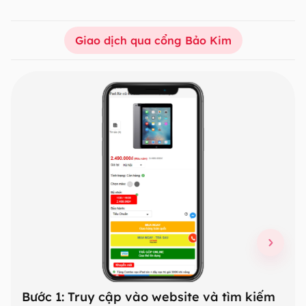
Giao dịch qua cổng Bảo Kim
Slide 1 of 3
Bước 1: Truy cập vào website và tìm kiếm
Bướ