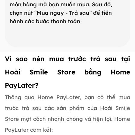
món hàng mà bạn muốn mua. Sau đó,
năn
chọn nút “Mua ngay - Trả sau” để tiến
thố
hành các bước thanh toán
gói
Vì sao nên mua trước trả sau tại
Hoài Smile Store bằng Home
PayLater?
Thông qua Home PayLater, bạn có thể mua
trước trả sau các sản phẩm của Hoài Smile
Store một cách nhanh chóng và tiện lợi. Home
PayLater cam kết: