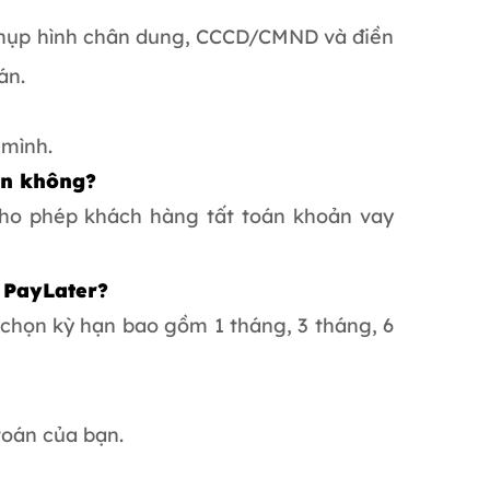
 chụp hình chân dung, CCCD/CMND và điền
án.
 mình.
ạn không?
cho phép khách hàng tất toán khoản vay
 PayLater?
 chọn kỳ hạn bao gồm 1 tháng, 3 tháng, 6
toán của bạn.