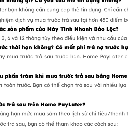
n những gì? Có yêu cầu thẻ tín dụng không?
er bạn không cần cung cấp thẻ tín dụng. Chỉ cần
nghiệm dịch vụ mua trước trả sau tại hơn 450 điểm b
 các sản phẩm của Máy Tính Nhanh Bảo Lộc?
 3, 6 và 12 tháng tùy theo điều kiện và nhu cầu của
ước thời hạn không? Có mất phí trả nợ trước h
ay mua trước trả sau trước hạn. Home PayLater 
iêu phần trăm khi mua trước trả sau bằng Home
toán trước. Bạn có thể chọn trả sau với nhiều lựa
ớc trả sau trên Home PayLater?
âng hạn mức mua sắm theo lịch sử chi tiêu/thanh 
c trả sau, bạn có thể tham khảo các cách sau: