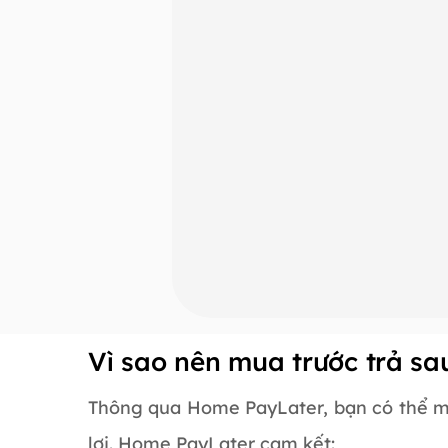
Vì sao nên mua trước trả s
Thông qua Home PayLater, bạn có thể m
lợi. Home PayLater cam kết: