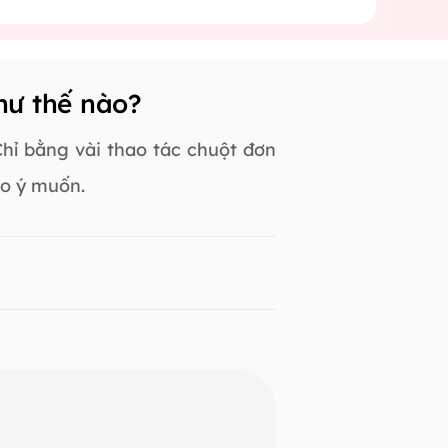
hư thế nào?
ỉ bằng vài thao tác chuột đơn
eo ý muốn.