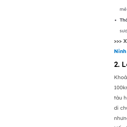
mẻ 
Th
sư
>>> 
Ninh
2. 
Khoả
100km
tàu h
di c
nhưng