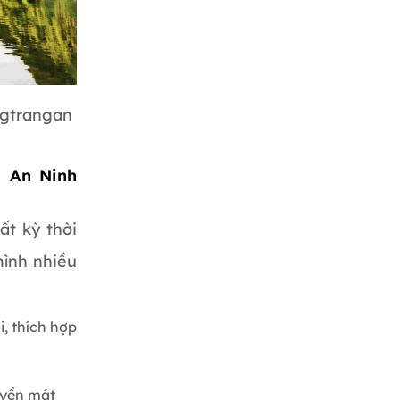
ngtrangan
g An Ninh
ất kỳ thời
mình nhiều
i, thích hợp
uyền mát