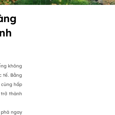
ràng
ình
iếng không
c tế. Bằng
ô cùng hấp
 trở thành
.
m phá ngay