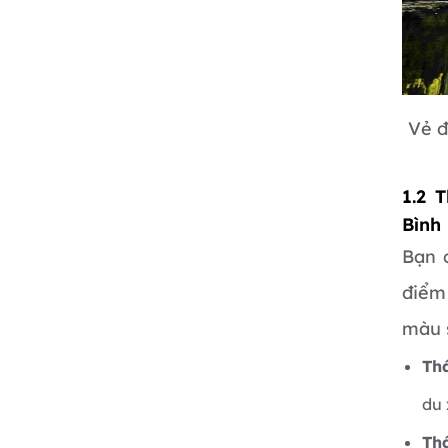
Vẻ đ
1.2 
Bình
Bạn 
điểm
màu s
Thá
du
Thá