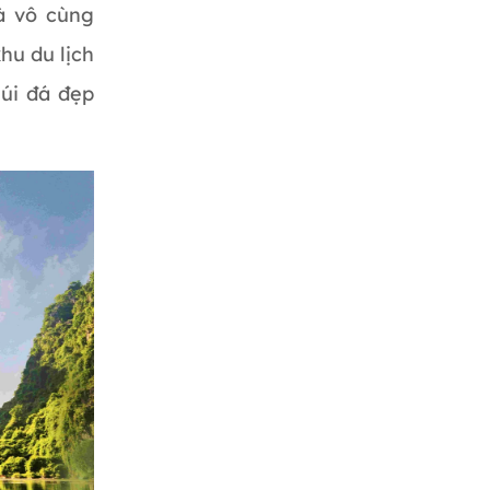
à vô cùng
khu du lịch
úi đá đẹp