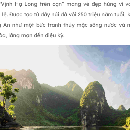
“Vịnh Hạ Long trên cạn” mang vẻ đẹp hùng vĩ v
 lệ. Được tạo từ dãy núi đá vôi 250 triệu năm tuổi, 
g An như một bức tranh thủy mặc sông nước và n
òa, lãng mạn đến diệu kỳ.