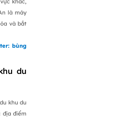
 vực khác,
 An là máy
Hóa và bắt
ter: bùng
 khu du
 du khu du
c địa điểm