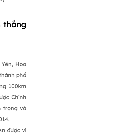
h thắng
g Yên, Hoa
 thành phố
ảng 100km
ược Chính
n trọng và
014.
An được ví