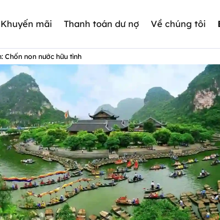
Khuyến mãi
Thanh toán dư nợ
Về chúng tôi
: Chốn non nước hữu tình