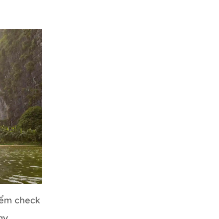
iểm check
pay