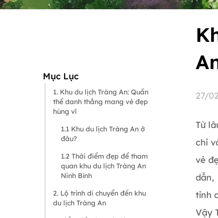
Kh
An
Mục Lục
1. Khu du lịch Tràng An: Quần
27/0
thể danh thắng mang vẻ đẹp
hùng vĩ
Từ lâ
1.1 Khu du lịch Tràng An ở
đâu?
chỉ 
1.2 Thời điểm đẹp để tham
vẻ đ
quan khu du lịch Tràng An
Ninh Bình
dẫn,
2. Lộ trình di chuyển đến khu
tỉnh
du lịch Tràng An
Vậy 