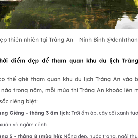
ẹp thiên nhiên tại Tràng An – Ninh Bình @danhtha
Thời điểm đẹp để tham quan khu du lịch Tràn
có thể ghé tham quan khu du lịch Tràng An vào b
 nào trong năm, mỗi mùa thì Tràng An khoác lên 
ắc riêng biệt:
ng Giêng - tháng 3 âm lịch:
Trời ấm áp, cây cối xanh tươ
 xuân và ngắm cảnh
ng 5 - tháng 8 (mùa hè):
Nắng đẹp, nước trong, ngồi th