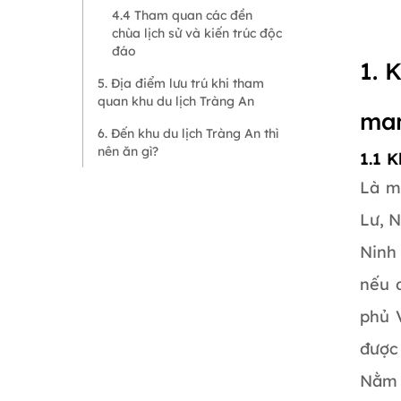
4.4 Tham quan các đền
chùa lịch sử và kiến trúc độc
đáo
1. 
5. Địa điểm lưu trú khi tham
quan khu du lịch Tràng An
man
6. Đến khu du lịch Tràng An thì
nên ăn gì?
1.1 
Là m
Lư, 
Ninh
nếu 
phủ 
được
Nằm t