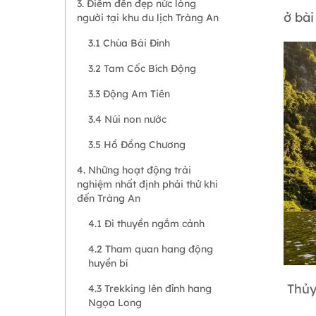
3. Điểm đến đẹp nức lòng
ở bài
người tại khu du lịch Tràng An
3.1 Chùa Bái Đính
3.2 Tam Cốc Bích Động
3.3 Động Am Tiên
3.4 Núi non nước
3.5 Hồ Đồng Chương
4. Những hoạt động trải
nghiệm nhất định phải thử khi
đến Tràng An
4.1 Đi thuyền ngắm cảnh
4.2 Tham quan hang động
huyền bí
Thủy
4.3 Trekking lên đỉnh hang
Ngọa Long