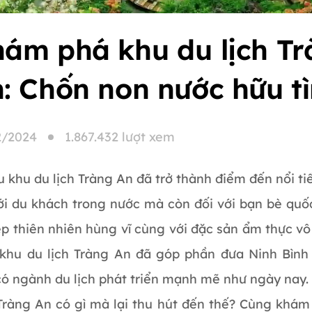
ám phá khu du lịch T
: Chốn non nước hữu t
2/2024
1.867.432 lượt xem
u khu du lịch Tràng An đã trở thành điểm đến nổi t
với du khách trong nước mà còn đối với bạn bè quố
ẹp thiên nhiên hùng vĩ cùng với đặc sản ẩm thực v
 khu du lịch Tràng An đã góp phần đưa Ninh Bình
 có ngành du lịch phát triển mạnh mẽ như ngày nay
Tràng An có gì mà lại thu hút đến thế? Cùng khá