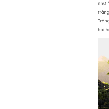
như 
tráng
Tràn
hài h