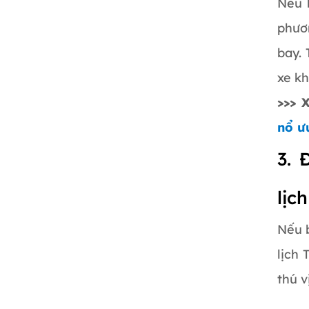
Nếu 
phươ
bay.
xe kh
>>> 
nổ ư
3. 
lịc
Nếu 
lịch
thú v