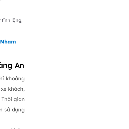
 tĩnh lặng,
g Nham
ràng An
hỉ khoảng
 xe khách,
 Thời gian
ạn sử dụng