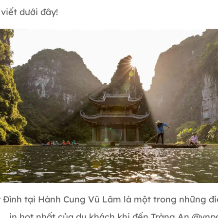
 viết dưới đây!
 Đình tại Hành Cung Vũ Lâm là một trong những đ
in hot nhất của du khách khi đến Tràng An @vn