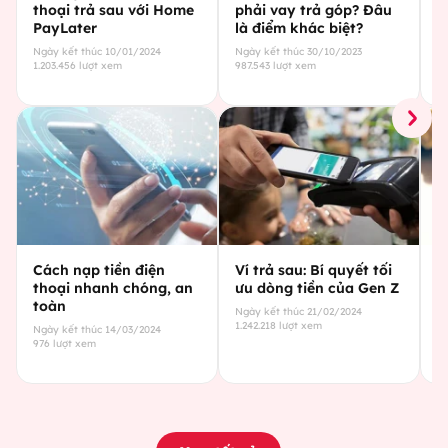
thoại trả sau với Home
phải vay trả góp? Đâu
g
PayLater
là điểm khác biệt?
Ng
1.
Ngày kết thúc
10/01/2024
Ngày kết thúc
30/10/2023
1.203.456
lượt xem
987.543
lượt xem
Cách nạp tiền điện
Ví trả sau: Bí quyết tối
X
thoại nhanh chóng, an
ưu dòng tiền của Gen Z
s
toàn
n
Ngày kết thúc
21/02/2024
p
1.242.218
lượt xem
Ngày kết thúc
14/03/2024
976
lượt xem
Ng
12