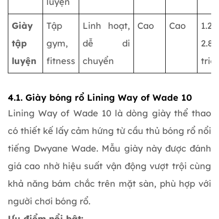
luyện
Giày
Tập
Linh hoạt,
Cao
Cao
1.2 
tập
gym,
dễ di
2.8
luyện
fitness
chuyển
triệ
4.1. Giày bóng rổ Lining Way of Wade 10
Lining Way of Wade 10 là dòng giày thể thao
có thiết kế lấy cảm hứng từ cầu thủ bóng rổ nổi
tiếng Dwyane Wade. Mẫu giày này được đánh
giá cao nhờ hiệu suất vận động vượt trội cùng
khả năng bám chắc trên mặt sàn, phù hợp với
người chơi bóng rổ.
Ưu điểm nổi bật: