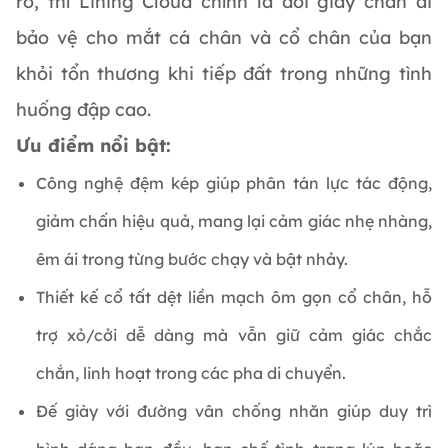
rổ, thì Lining Cloud chính là đôi giày chân ái
bảo vệ cho mắt cá chân và cổ chân của bạn
khỏi tổn thương khi tiếp đất trong những tình
huống đập cao.
Ưu điểm nổi bật:
Công nghệ đệm kép giúp phân tán lực tác động,
giảm chấn hiệu quả, mang lại cảm giác nhẹ nhàng,
êm ái trong từng bước chạy và bật nhảy.
Thiết kế cổ tất dệt liền mạch ôm gọn cổ chân, hỗ
trợ xỏ/cởi dễ dàng mà vẫn giữ cảm giác chắc
chắn, linh hoạt trong các pha di chuyển.
Đế giày với đường vân chống nhăn giúp duy trì