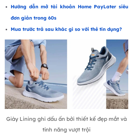
Hướng dẫn mở tài khoản Home PayLater siêu
đơn giản trong 60s
Mua trước trả sau khác gì so với thẻ tín dụng?
Giày Lining ghi dấu ấn bởi thiết kế đẹp mắt và
tính năng vượt trội