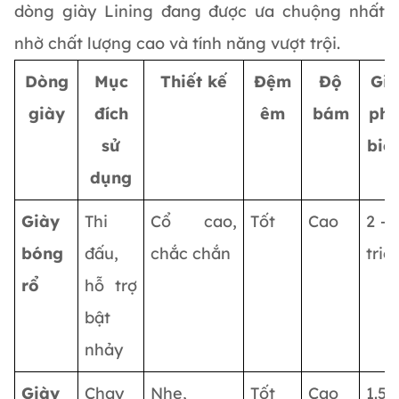
dòng giày Lining đang được ưa chuộng nhất
nhờ chất lượng cao và tính năng vượt trội.
Dòng
Mục
Thiết kế
Đệm
Độ
Giá
giày
đích
êm
bám
ph
sử
biế
dụng
Giày
Thi
Cổ cao,
Tốt
Cao
2 – 
bóng
đấu,
chắc chắn
triệ
rổ
hỗ trợ
bật
nhảy
Giày
Chạy
Nhẹ,
Tốt
Cao
1.5 