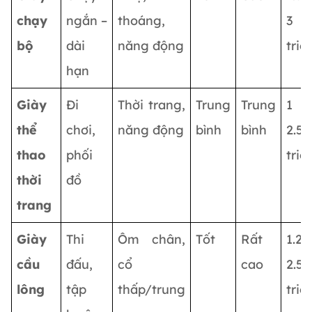
chạy
ngắn –
thoáng,
3
bộ
dài
năng động
triệ
hạn
Giày
Đi
Thời trang,
Trung
Trung
1 
thể
chơi,
năng động
bình
bình
2.5
thao
phối
triệ
thời
đồ
trang
Giày
Thi
Ôm chân,
Tốt
Rất
1.2 
cầu
đấu,
cổ
cao
2.5
lông
tập
thấp/trung
triệ