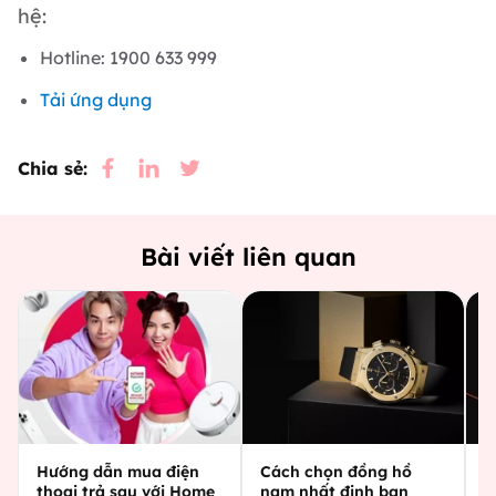
hệ:
Hotline: 1900 633 999
Tải ứng dụng
Chia sẻ:
Bài viết liên quan
Hướng dẫn mua điện
Cách chọn đồng hồ
C
thoại trả sau với Home
nam nhất định bạn
g