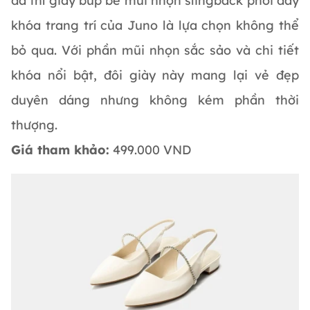
đà thì giày búp bê mũi nhọn slingback phối dây
khóa trang trí của Juno là lựa chọn không thể
bỏ qua. Với phần mũi nhọn sắc sảo và chi tiết
khóa nổi bật, đôi giày này mang lại vẻ đẹp
duyên dáng nhưng không kém phần thời
thượng.
Giá tham khảo:
499.000 VND