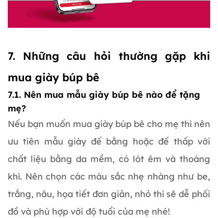
7. Những câu hỏi thường gặp khi
mua giày búp bê
7.1. Nên mua mẫu giày búp bê nào để tặng
mẹ?
Nếu bạn muốn mua giày búp bê cho mẹ thì nên
ưu tiên mẫu giày đế bằng hoặc đế thấp với
chất liệu bằng da mềm, có lót êm và thoáng
khí. Nên chọn các màu sắc nhẹ nhàng như be,
trắng, nâu, họa tiết đơn giản, nhỏ thì sẽ dễ phối
đồ và phù hợp với độ tuổi của mẹ nhé!