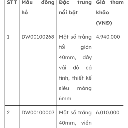
STT
Mẫu đồng
Đặc trưng
Giá tham
hồ
nổi bật
khảo
(VNĐ)
1
DW00100268
Mặt số trắng
4.940.000
tối giản
40mm, dây
vải đỏ cá
tính, thiết kế
siêu mỏng
6mm
2
DW00100007
Mặt số trắng
6.010.000
40mm, viền