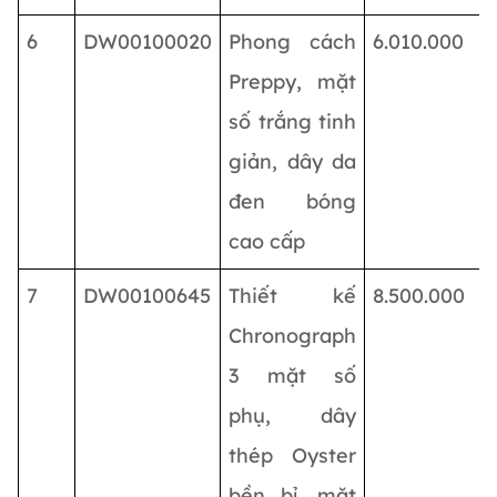
6
DW00100020
Phong cách
6.010.000
Preppy, mặt
số trắng tinh
giản, dây da
đen bóng
cao cấp
7
DW00100645
Thiết kế
8.500.000
Chronograph
3 mặt số
phụ, dây
thép Oyster
bền bỉ, mặt