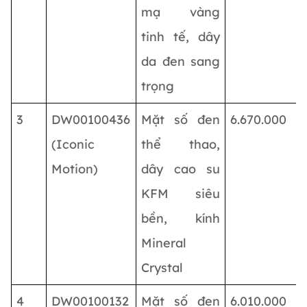
mạ vàng
tinh tế, dây
da đen sang
trọng
3
DW00100436
Mặt số đen
6.670.000
(Iconic
thể thao,
Motion)
dây cao su
KFM siêu
bền, kính
Mineral
Crystal
4
DW00100132
Mặt số đen
6.010.000