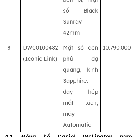
số Black
Sunray
42mm
8
DW00100482
Mặt số đen
10.790.000
(Iconic Link)
phủ dạ
quang, kính
Sapphire,
dây thép
mắt xích,
máy
Automatic
4.1. Đồng hồ Daniel Wellington nam