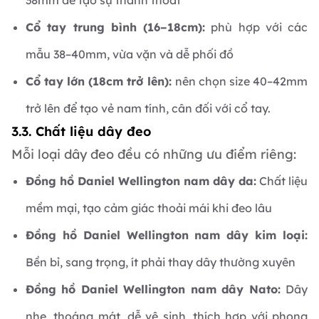
38mm để tạo sự thanh thoát
Cổ tay trung bình (16–18cm):
phù hợp với các
mẫu 38–40mm, vừa vặn và dễ phối đồ
Cổ tay lớn (18cm trở lên):
nên chọn size 40–42mm
trở lên để tạo vẻ nam tính, cân đối với cổ tay.
3.3. Chất liệu dây đeo
Mỗi loại dây đeo đều có những ưu điểm riêng:
Đồng hồ Daniel Wellington nam dây da:
Chất liệu
mềm mại, tạo cảm giác thoải mái khi đeo lâu
Đồng hồ Daniel Wellington nam dây kim loại:
Bền bỉ, sang trọng, ít phải thay dây thường xuyên
Đồng hồ Daniel Wellington nam dây Nato:
Dây
nhẹ, thoáng mát, dễ vệ sinh, thích hợp với phong