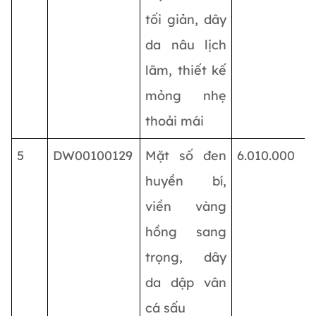
tối giản, dây
da nâu lịch
lãm, thiết kế
mỏng nhẹ
thoải mái
5
DW00100129
Mặt số đen
6.010.000
huyền bí,
viền vàng
hồng sang
trọng, dây
da dập vân
cá sấu