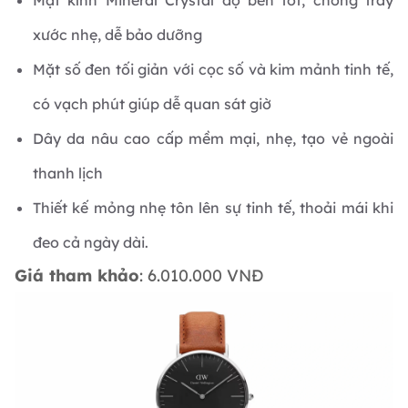
Mặt kính Mineral Crystal độ bền tốt, chống trầy
xước nhẹ, dễ bảo dưỡng
Mặt số đen tối giản với cọc số và kim mảnh tinh tế,
có vạch phút giúp dễ quan sát giờ
Dây da nâu cao cấp mềm mại, nhẹ, tạo vẻ ngoài
thanh lịch
Thiết kế mỏng nhẹ tôn lên sự tinh tế, thoải mái khi
đeo cả ngày dài.
Giá tham khảo
: 6.010.000 VNĐ