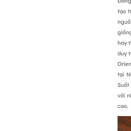
Đồng
tạo 
nguồ
giốn
hay t
duy t
Orie
tại 
Suốt
với n
cao.