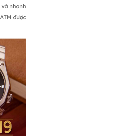
0 và nhanh
5ATM được