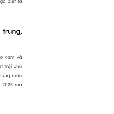
ặc biệt là
 trung,
cơ nam và
t trội phù
những mẫu
m 2025 mà