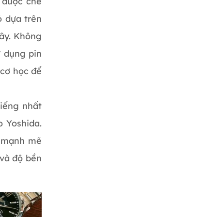
y được chế
ó dựa trên
dây. Không
ử dụng pin
 cơ học để
tiếng nhất
o Yoshida.
n mạnh mẽ
 và độ bền