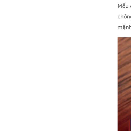
Mẫu 
chón
mệnh