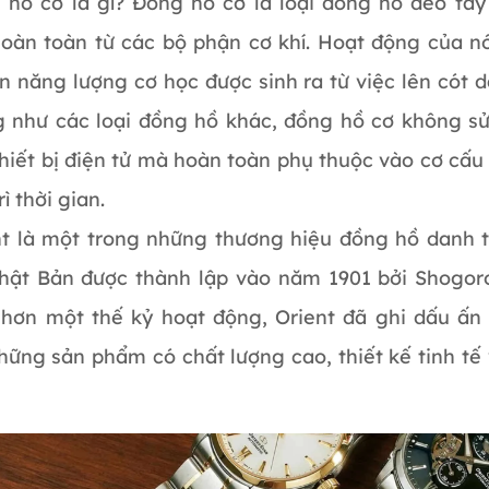
 hồ cơ là gì? Đồng hồ cơ là loại đồng hồ đeo ta
hoàn toàn từ các bộ phận cơ khí. Hoạt động của n
n năng lượng cơ học được sinh ra từ việc lên cót 
g như các loại đồng hồ khác, đồng hồ cơ không s
hiết bị điện tử mà hoàn toàn phụ thuộc vào cơ cấu
rì thời gian.
nt là một trong những thương hiệu đồng hồ danh 
Nhật Bản được thành lập vào năm 1901 bởi Shogor
 hơn một thế kỷ hoạt động, Orient đã ghi dấu ấ
hững sản phẩm có chất lượng cao, thiết kế tinh tế