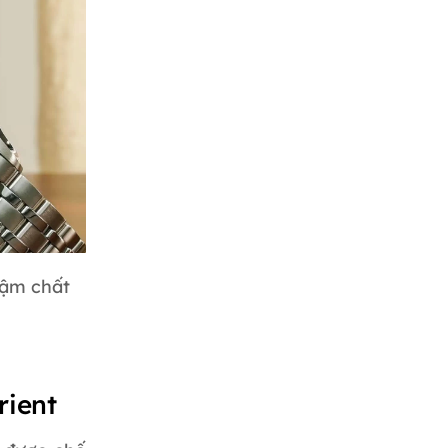
đậm chất
rient