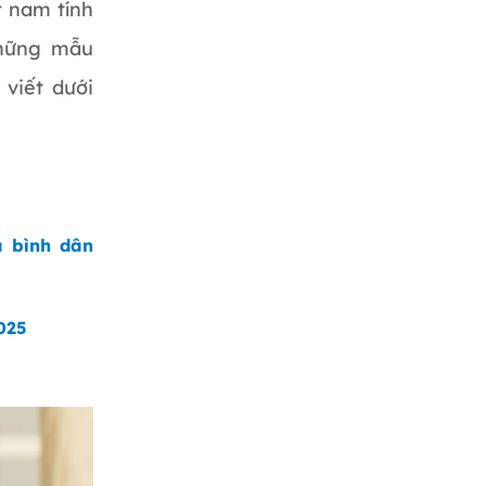
 nam tính
những mẫu
 viết dưới
á bình dân
025