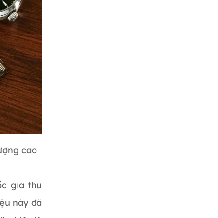
lượng cao
ốc gia thu
iệu này đã