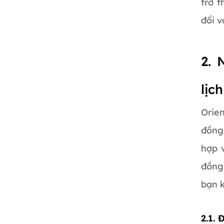
trở 
đối v
2. 
lịc
Orie
đồng 
hợp 
đồng
bạn k
2.1.