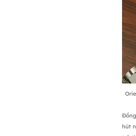
Ori
Đồng
hút n