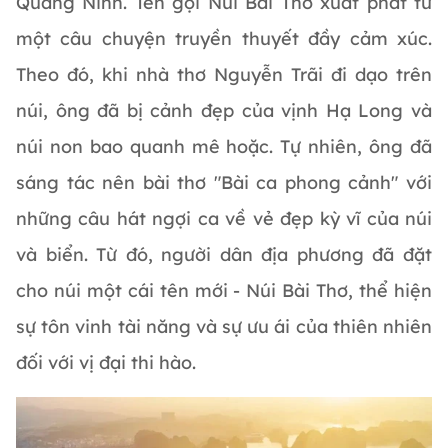
Quảng Ninh. Tên gọi Núi Bài Thơ xuất phát từ
một câu chuyện truyền thuyết đầy cảm xúc.
Theo đó, khi nhà thơ Nguyễn Trãi đi dạo trên
núi, ông đã bị cảnh đẹp của vịnh Hạ Long và
núi non bao quanh mê hoặc. Tự nhiên, ông đã
sáng tác nên bài thơ "Bài ca phong cảnh" với
những câu hát ngợi ca về vẻ đẹp kỳ vĩ của núi
và biển. Từ đó, người dân địa phương đã đặt
cho núi một cái tên mới - Núi Bài Thơ, thể hiện
sự tôn vinh tài năng và sự ưu ái của thiên nhiên
đối với vị đại thi hào.