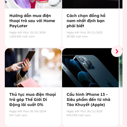
Hướng dẫn mua điện
Cách chọn đồng hồ
C
thoại trả sau với Home
nam nhất định bạn
g
PayLater
phải biết
c
Ngày kết thúc
10/01/2024
Ngày kết thúc
29/11/2023
Ng
1.203.456
lượt xem
28.328
lượt xem
29
Thủ tục mua điện thoại
Cấu hình iPhone 13 -
C
trả góp Thế Giới Di
Siêu phẩm đến từ nhà
Đ
Động lãi suất 0%
Táo Khuyết (Apple)
t
Ngày kết thúc
06/06/2024
Ngày kết thúc
26/11/2023
Ng
567
lượt xem
845.098
lượt xem
43