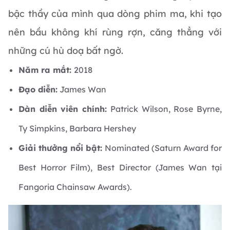
bậc thầy của mình qua dòng phim ma, khi tạo
nên bầu không khí rùng rợn, căng thẳng với
những cú hù doạ bất ngờ.
Năm ra mắt:
2018
Đạo diễn:
James Wan
Dàn diễn viên chính:
Patrick Wilson, Rose Byrne,
Ty Simpkins, Barbara Hershey
Giải thưởng nổi bật:
Nominated (Saturn Award for
Best Horror Film), Best Director (James Wan tại
Fangoria Chainsaw Awards).