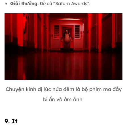
Giải thưởng:
Đề cử "Saturn Awards".
Chuyện kinh dị lúc nửa đêm là bộ phim ma đầy
bí ẩn và ám ảnh
9. It