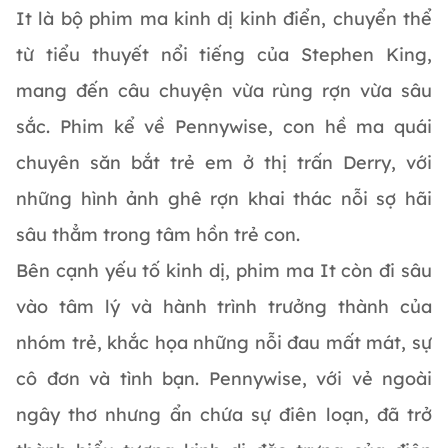
It là bộ phim ma kinh dị kinh điển, chuyển thể
từ tiểu thuyết nổi tiếng của Stephen King,
mang đến câu chuyện vừa rùng rợn vừa sâu
sắc. Phim kể về Pennywise, con hề ma quái
chuyên săn bắt trẻ em ở thị trấn Derry, với
những hình ảnh ghê rợn khai thác nỗi sợ hãi
sâu thẳm trong tâm hồn trẻ con.
Bên cạnh yếu tố kinh dị, phim ma It còn đi sâu
vào tâm lý và hành trình trưởng thành của
nhóm trẻ, khắc họa những nỗi đau mất mát, sự
cô đơn và tình bạn. Pennywise, với vẻ ngoài
ngây thơ nhưng ẩn chứa sự điên loạn, đã trở