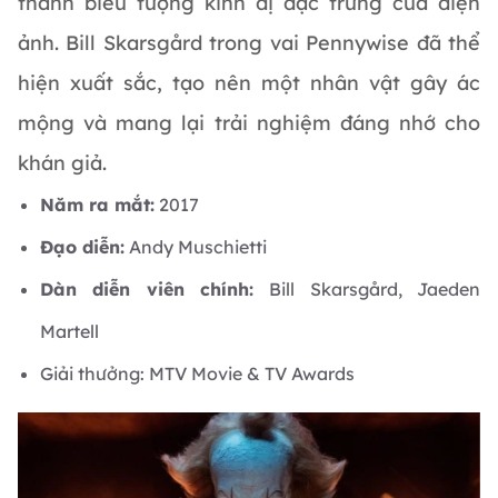
thành biểu tượng kinh dị đặc trưng của điện
ảnh. Bill Skarsgård trong vai Pennywise đã thể
hiện xuất sắc, tạo nên một nhân vật gây ác
mộng và mang lại trải nghiệm đáng nhớ cho
khán giả.
Năm ra mắt:
2017
Đạo diễn:
Andy Muschietti
Dàn diễn viên chính:
Bill Skarsgård, Jaeden
Martell
Giải thưởng: MTV Movie & TV Awards