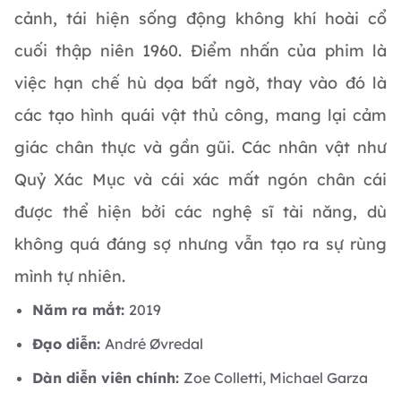
cảnh, tái hiện sống động không khí hoài cổ
cuối thập niên 1960. Điểm nhấn của phim là
việc hạn chế hù dọa bất ngờ, thay vào đó là
các tạo hình quái vật thủ công, mang lại cảm
giác chân thực và gần gũi. Các nhân vật như
Quỷ Xác Mục và cái xác mất ngón chân cái
được thể hiện bởi các nghệ sĩ tài năng, dù
không quá đáng sợ nhưng vẫn tạo ra sự rùng
mình tự nhiên.
Năm ra mắt:
2019
Đạo diễn:
André Øvredal
Dàn diễn viên chính:
Zoe Colletti, Michael Garza