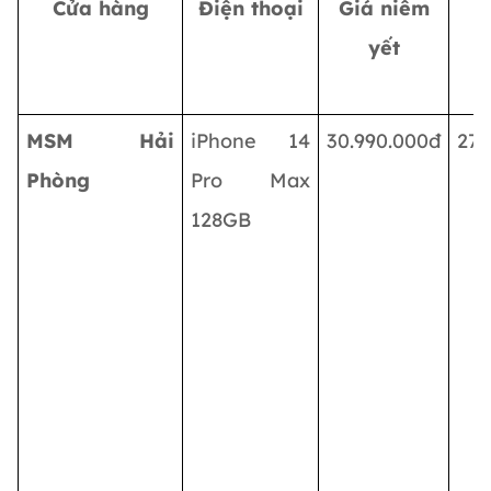
Cửa hàng
Điện thoại
Giá niêm
G
yết
MSM Hải
iPhone 14
30.990.000đ
27.
Phòng
Pro Max
128GB