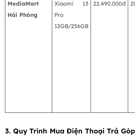
MediaMart
Xiaomi 13
22.490.000đ
20.
Hải Phòng
Pro
12GB/256GB
3. Quy Trình Mua Điện Thoại Trả Góp