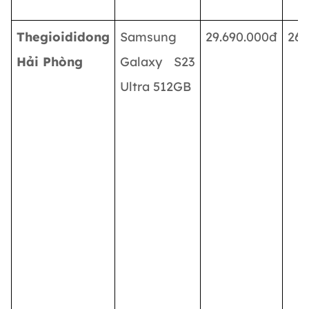
Thegioididong
Samsung
29.690.000đ
26.
Hải Phòng
Galaxy S23
Ultra 512GB