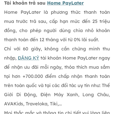
Tài khoản trả sau
Home PayLater
Home PayLater là phương thức thanh toán
mua trước trả sau, cấp hạn mức đến 25 triệu
đồng, cho phép người dùng chia nhỏ khoản
thanh toán đến 12 tháng với từ 0% lãi suất.
Chỉ với 60 giây, không cần chứng minh thu
nhập,
ĐĂNG KÝ
tài khoản Home PayLater ngay
để nhận ưu đãi mỗi ngày, thỏa thích mua sắm
tại hơn +700.000 điểm chấp nhận thanh toán
trên toàn quốc và tại các đối tác uy tín như: Thế
Giới Di Động, Điện Máy Xanh, Long Châu,
AVAKids, Traveloka, Tiki,...
Mọi thắc mắc và thông tin chi tiết vui lòng liên