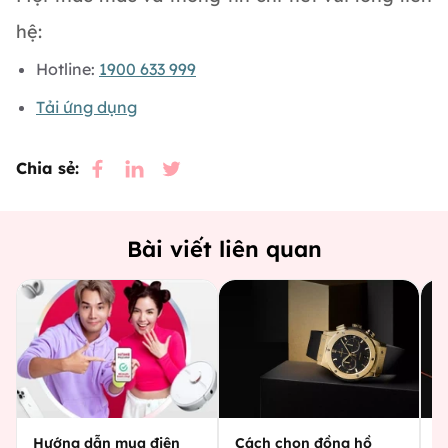
hệ:
Hotline:
1900 633 999
Tải ứng dụng
Chia sẻ:
Bài viết liên quan
Hướng dẫn mua điện
Cách chọn đồng hồ
C