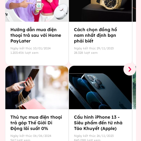
Hướng dẫn mua điện
Cách chọn đồng hồ
C
thoại trả sau với Home
nam nhất định bạn
g
PayLater
phải biết
c
Ngày kết thúc
10/01/2024
Ngày kết thúc
29/11/2023
Ng
1.203.456
lượt xem
28.328
lượt xem
29
Thủ tục mua điện thoại
Cấu hình iPhone 13 -
C
trả góp Thế Giới Di
Siêu phẩm đến từ nhà
Đ
Động lãi suất 0%
Táo Khuyết (Apple)
t
Ngày kết thúc
06/06/2024
Ngày kết thúc
26/11/2023
Ng
567
lượt xem
845.098
lượt xem
43