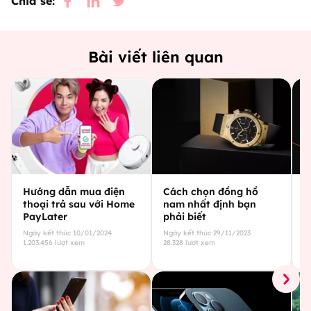
Chia sẻ:
Bài viết liên quan
Hướng dẫn mua điện
Cách chọn đồng hồ
C
thoại trả sau với Home
nam nhất định bạn
g
PayLater
phải biết
c
Ngày kết thúc
10/01/2024
Ngày kết thúc
29/11/2023
Ng
1.203.456
lượt xem
28.328
lượt xem
29