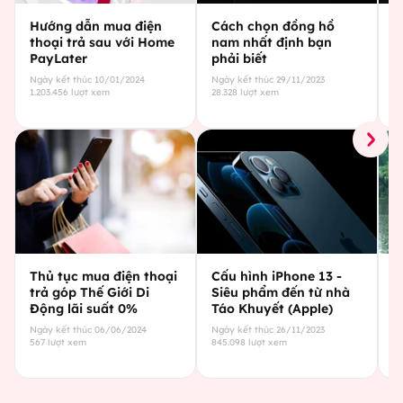
Hướng dẫn mua điện
Cách chọn đồng hồ
C
thoại trả sau với Home
nam nhất định bạn
g
PayLater
phải biết
c
Ngày kết thúc
10/01/2024
Ngày kết thúc
29/11/2023
Ng
1.203.456
lượt xem
28.328
lượt xem
29
Thủ tục mua điện thoại
Cấu hình iPhone 13 -
C
trả góp Thế Giới Di
Siêu phẩm đến từ nhà
Đ
Động lãi suất 0%
Táo Khuyết (Apple)
t
Ngày kết thúc
06/06/2024
Ngày kết thúc
26/11/2023
Ng
567
lượt xem
845.098
lượt xem
43