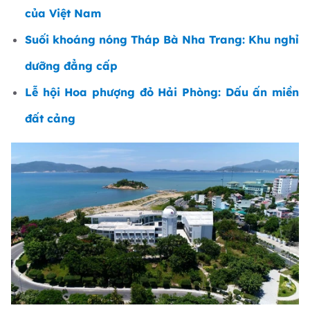
của Việt Nam
Suối khoáng nóng Tháp Bà Nha Trang: Khu nghỉ
dưỡng đẳng cấp
Lễ hội Hoa phượng đỏ Hải Phòng: Dấu ấn miền
đất cảng