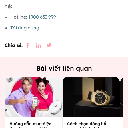
hệ:
Hotline:
1900 633 999
Tải ứng dụng
Chia sẻ:
Bài viết liên quan
Hướng dẫn mua điện
Cách chọn đồng hồ
C