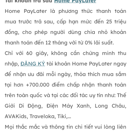
Tài khoản trả sau
Home PayLater
Home PayLater là phương thức thanh toán
mua trước trả sau, cấp hạn mức đến 25 triệu
đồng, cho phép người dùng chia nhỏ khoản
thanh toán đến 12 tháng với từ 0% lãi suất.
Chỉ với 60 giây, không cần chứng minh thu
nhập,
ĐĂNG KÝ
tài khoản Home PayLater ngay
để nhận ưu đãi mỗi ngày, thỏa thích mua sắm
tại hơn +700.000 điểm chấp nhận thanh toán
trên toàn quốc và tại các đối tác uy tín như: Thế
Giới Di Động, Điện Máy Xanh, Long Châu,
AVAKids, Traveloka, Tiki,...
Mọi thắc mắc và thông tin chi tiết vui lòng liên