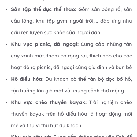
Sân tập thể dục thể thao:
Gồm sân bóng rổ, sân
cầu lông, khu tập gym ngoài trời,... đáp ứng nhu
cầu rèn luyện sức khỏe của người dân
Khu vực picnic, dã ngoại:
Cung cấp những tán
cây xanh mát, thảm cỏ rộng rãi, thích hợp cho các
hoạt động picnic, dã ngoại cùng gia đình và bạn bè
Hồ điều hòa
: Du khách có thể tản bộ dọc bờ hồ,
tận hưởng làn gió mát và khung cảnh thơ mộng
Khu vực chèo thuyền kayak:
Trải nghiệm chèo
thuyền kayak trên hồ điều hòa là hoạt động mới
mẻ và thú vị thu hút du khách
Khu vực câu cá:
Cung cấp không gian yên tĩnh để